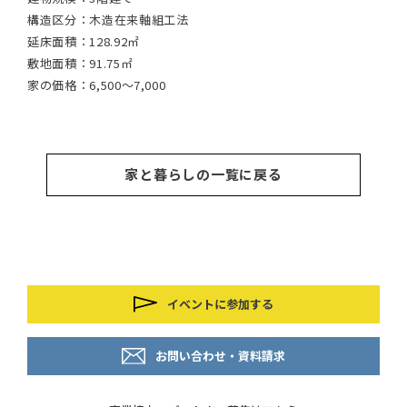
構造区分：
木造在来軸組工法
構造
延床面積：
128.92㎡
延床
敷地面積：
91.75㎡
敷地
家の価格：
6,500～7,000
家の
家と暮らしの一覧に戻る
イベントに参加する
お問い合わせ・資料請求