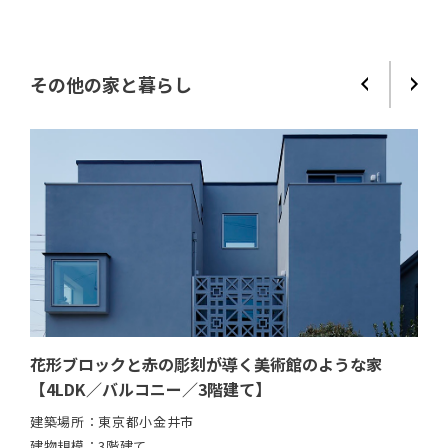
その他の家と暮らし
本の
花形ブロックと赤の彫刻が導く美術館のような家
エ
シス
【4LDK／バルコニー／3階建て】
イル
建築場所：
東京都小金井市
建築
建物規模：
3階建て
建物