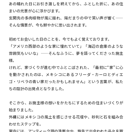
あの晴れた日にお引き渡しを終えてから、ふとした折に、あの住
まいの光景が心に浮かびます。
玄関先の多肉植物が風に揺れ、陽だまりの中で笑い声が響く——
そんな情景が、今も鮮やかに思い出されます。
初めてお会いした日のことを、今でもよく覚えております。
「アメリカ西部のような家に憧れていて」「海辺の倉庫のような
雰囲気もいいな」——そんなふうに、夢を語ってくださった施主
様。
けれど、家づくりが進む中でふとこぼされた、「最初に“家”に心
を動かされたのは、メキシコにあるフリーダ・カーロとディエ
ゴ・リベラの青い家だったかもしれません」という言葉が、私た
ちの設計の出発点となりました。
そこから、お施主様の想いをかたちにするための住まいづくりが
始まりました。
外構にはメキシコの風土を感じさせる花壇や、砂利と石を組み合
わせたステップを。
室内には、アンティーク調の洗面台や、旅先で出会われた品々を取