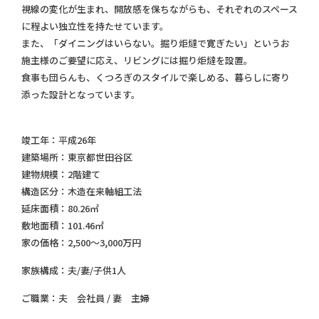
視線の変化が生まれ、開放感を保ちながらも、それぞれのスペース
に程よい独立性を持たせています。
また、「ダイニングはいらない。掘り炬燵で寛ぎたい」というお
施主様のご要望に応え、リビングには掘り炬燵を設置。
食事も団らんも、くつろぎのスタイルで楽しめる、暮らしに寄り
添った設計となっています。
竣工年：
平成26年
建築場所：
東京都世田谷区
建物規模：
2階建て
構造区分：
木造在来軸組工法
延床面積：
80.26㎡
敷地面積：
101.46㎡
家の価格：
2,500～3,000万円
家族構成：
夫/妻/子供1人
ご職業：
夫 会社員 / 妻 主婦