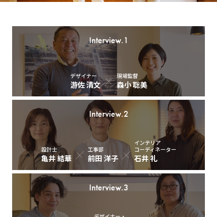
Interview.1
デザイナー
現場監督
游佐 清文
森小 聡美
Interview.2
インテリア
設計士
工事部
コーディネーター
亀井 結華
前田 洋子
石井 礼
Interview.3
デザイナー・