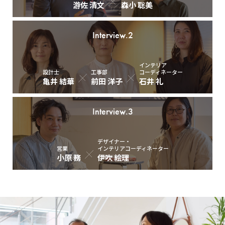
游佐 清文
森小 聡美
Interview.2
インテリア
設計士
工事部
コーディネーター
亀井 結華
前田 洋子
石井 礼
Interview.3
デザイナー・
営業
インテリアコーディネーター
小原 務
伊吹 絵理