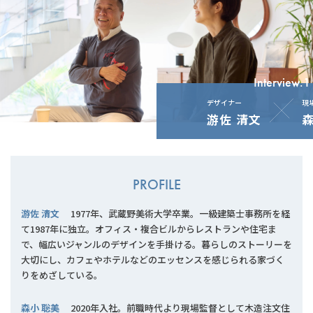
Interview.1
デザイナー
現
游佐 清文
森
PROFILE
游佐 清文
1977年、武蔵野美術大学卒業。一級建築士事務所を経
て1987年に独立。オフィス・複合ビルからレストランや住宅ま
で、幅広いジャンルのデザインを手掛ける。暮らしのストーリーを
大切にし、カフェやホテルなどのエッセンスを感じられる家づく
りをめざしている。
森小 聡美
2020年入社。前職時代より現場監督として木造注文住