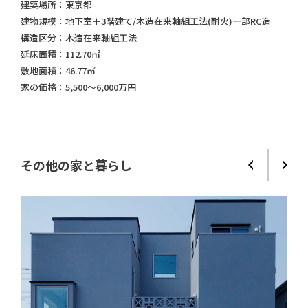
建築場所：
東京都
建物規模：
地下室＋3階建て/木造在来軸組工法(耐火)一部RC造
構造区分：
木造在来軸組工法
延床面積：
112.70㎡
敷地面積：
46.77㎡
家の価格：
5,500～6,000万円
その他の家と暮らし