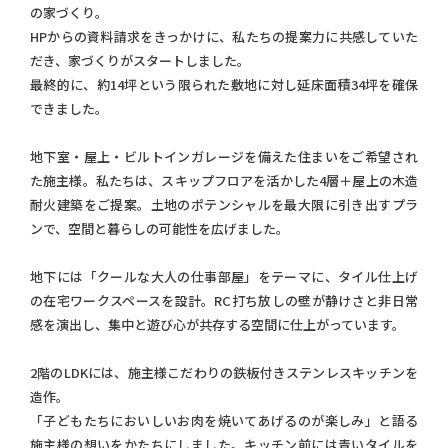
の家づくり。
HPからの資料請求をきっかけに、私たちの提案力に共感していた
だき、家づくりがスタートしました。
最終的に、約14坪という限られた敷地に対し延床面積34坪を確保
できました。
地下室・屋上・ビルトインガレージを備えた住まいをご希望され
た施主様。私たちは、スキップフロアを活かした4層＋屋上の木造
耐火建築をご提案。土地のポテンシャルを最大限に引き出すプラ
ンで、空間と暮らしの可能性を広げました。
地下には「クールな大人の仕事部屋」をテーマに、タイル仕上げ
の在宅ワークスペースを設計。RC打ち放しの壁が静けさと非日常
感を演出し、集中と遊び心が共存する空間に仕上がっています。
2階のLDKには、施主様こだわりの鉄板付きステンレスキッチンを
造作。
「子どもたちにおいしいお肉を焼いてあげるのが楽しみ」と語る
施主様の想いをかたちにしました。キッチン前には青いタイルを