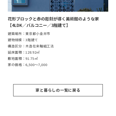
本の
花形ブロックと赤の彫刻が導く美術館のような家
エ
シス
【4LDK／バルコニー／3階建て】
イル
建築場所：
東京都小金井市
建築
建物規模：
3階建て
建物
構造区分：
木造在来軸組工法
構造
延床面積：
128.92㎡
延床
敷地面積：
91.75㎡
敷地
家の価格：
6,500～7,000
家の
家と暮らしの一覧に戻る