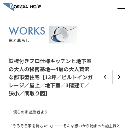
WORKS
家と暮らし
鉄板付きプロ仕様キッチンと地下室
の大人の秘密基地ー4層の大人贅沢
な都市型住宅【13坪／ビルトインガ
レージ／屋上／地下室／3階建て／
狭小／間取り図】
— 僕らの家 担当者より —
「そろそろ家を持ちたい」——そんな想いから始まった施主様と