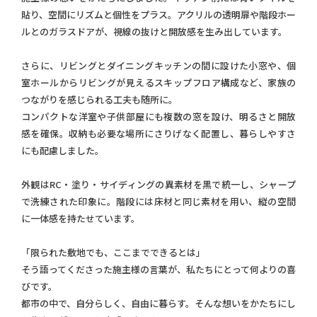
貼り、空間にリズムと個性をプラス。アクリルの透明扉や階段ホー
ルとのガラスドアが、視線の抜けと開放感を生み出しています。
さらに、リビングとダイニングキッチンの間に設けた小窓や、個
室ホールからリビングが見えるスキップフロア構成など、家族の
つながりを感じられる工夫も随所に。
コンパクトな洋室や子供部屋にも複数の窓を設け、明るさと開放
感を確保。収納も必要な場所にさりげなく配置し、暮らしやすさ
にも配慮しました。
外観はRC・塗り・サイディングの異素材を黒で統一し、シャープ
で洗練された印象に。階段には床材と同じ素材を用い、縦の空間
に一体感を持たせています。
「限られた敷地でも、ここまでできるとは」
そう語ってくださった施主様の言葉が、私たちにとって何よりの喜
びです。
都市の中で、自分らしく、自由に暮らす。そんな想いをかたちにし