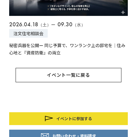
2026.04.18
09.30
202
（土）ー
（水）
注文住宅相談会
注
値を
秘密兵器を公開ー 同じ予算で、ワンランク上の邸宅を｜住み
【無
心地と『資産防衛』の両立
力の
イベント一覧に戻る
イベントに参加する
お問い合わせ・資料請求