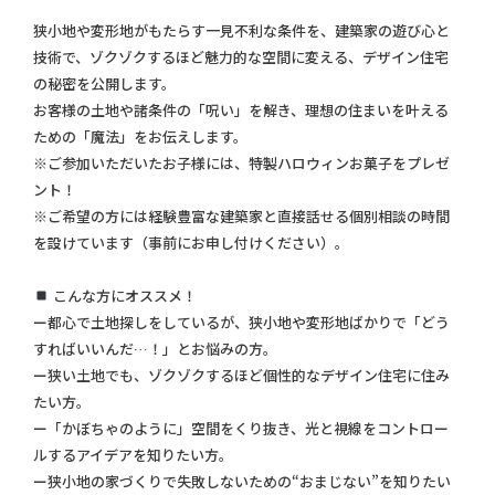
狭小地や変形地がもたらす一見不利な条件を、建築家の遊び心と
技術で、ゾクゾクするほど魅力的な空間に変える、デザイン住宅
の秘密を公開します。
お客様の土地や諸条件の「呪い」を解き、理想の住まいを叶える
ための「魔法」をお伝えします。
※ご参加いただいたお子様には、特製ハロウィンお菓子をプレゼ
ント！
※ご希望の方には経験豊富な建築家と直接話せる個別相談の時間
を設けています（事前にお申し付けください）。
こんな方にオススメ！
ー都心で土地探しをしているが、狭小地や変形地ばかりで「どう
すればいいんだ…！」とお悩みの方。
ー狭い土地でも、ゾクゾクするほど個性的なデザイン住宅に住み
たい方。
ー「かぼちゃのように」空間をくり抜き、光と視線をコントロー
ルするアイデアを知りたい方。
ー狭小地の家づくりで失敗しないための“おまじない”を知りたい