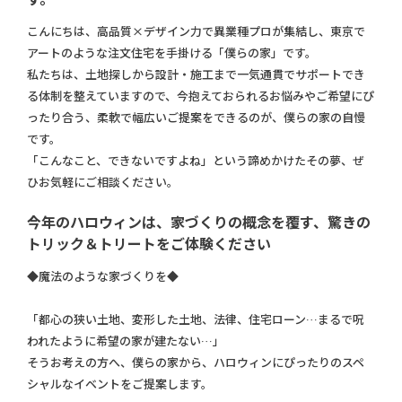
こんにちは、高品質×デザイン力で異業種プロが集結し、東京で
アートのような注文住宅を手掛ける「僕らの家」です。
私たちは、土地探しから設計・施工まで一気通貫でサポートでき
る体制を整えていますので、今抱えておられるお悩みやご希望にぴ
ったり合う、柔軟で幅広いご提案をできるのが、僕らの家の自慢
です。
「こんなこと、できないですよね」という諦めかけたその夢、ぜ
ひお気軽にご相談ください。
今年のハロウィンは、家づくりの概念を覆す、驚きの
トリック＆トリートをご体験ください
◆魔法のような家づくりを◆
「都心の狭い土地、変形した土地、法律、住宅ローン…まるで呪
われたように希望の家が建たない…」
そうお考えの方へ、僕らの家から、ハロウィンにぴったりのスペ
シャルなイベントをご提案します。