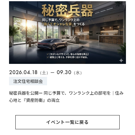
2026.04.18
09.30
202
（土）ー
（水）
注文住宅相談会
注
値を
秘密兵器を公開ー 同じ予算で、ワンランク上の邸宅を｜住み
【無
心地と『資産防衛』の両立
力の
イベント一覧に戻る