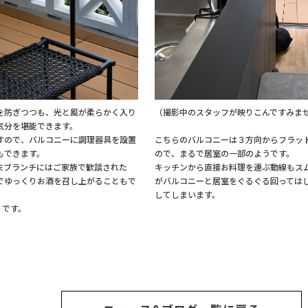
を防ぎつつも、光と風が柔らかく入り
（撮影中のスタッフが映りこんですみま
気分を堪能できます。
すので、バルコニーに調理器具を設置
こちらのバルコニーは３方向からフラッ
もできます。
ので、まるで居室の一部のようです。
末ブランチにはご家族で歓談された
キッチンから直接お料理を運ぶ動線もス
でゆっくりお酒を召し上がることもで
がバルコニーと居室をぐるぐる回っては
してしまいます。
りです。