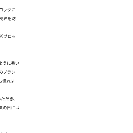
ロックに
視界を防
形ブロッ
ように暑い
のブラン
も憧れま
いただき、
気の日には