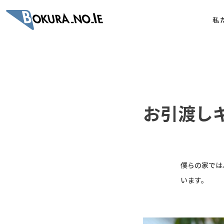
私
お引渡し
僕らの家では
います。