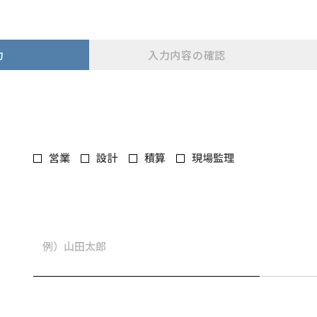
力
入力内容の確認
営業
設計
積算
現場監理