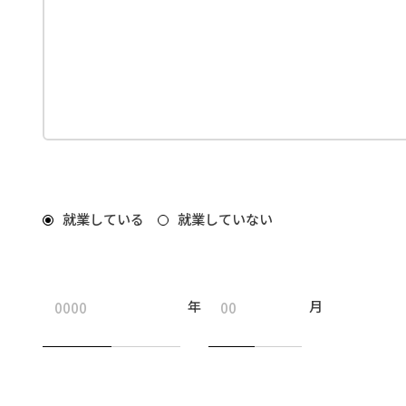
就業している
就業していない
年
月