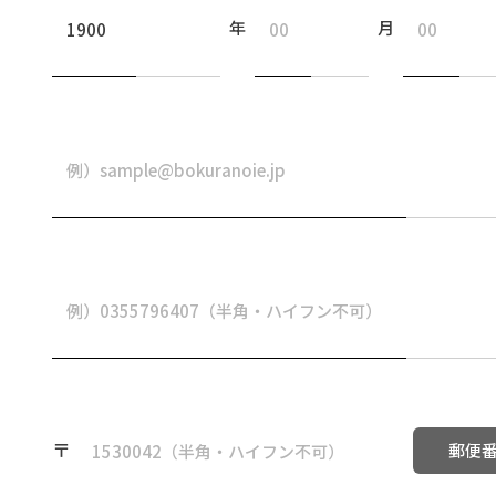
年
月
〒
郵便